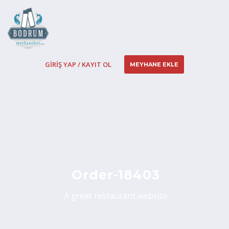
GIRIŞ YAP / KAYIT OL
MEYHANE EKLE
Order-18403
A great restaurant website