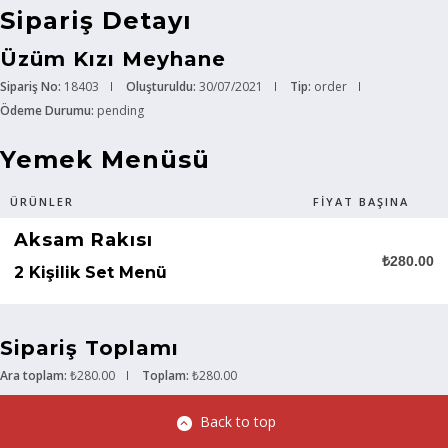
Sipariş Detayı
Üzüm Kızı Meyhane
Sipariş No:
18403
Oluşturuldu:
30/07/2021
Tip:
order
Ödeme Durumu:
pending
Yemek Menüsü
ÜRÜNLER
FIYAT BAŞINA
Aksam Rakısı
₺280.00
2 Kişilik Set Menü
Sipariş Toplamı
Ara toplam:
₺280.00
Toplam:
₺280.00
Back to top