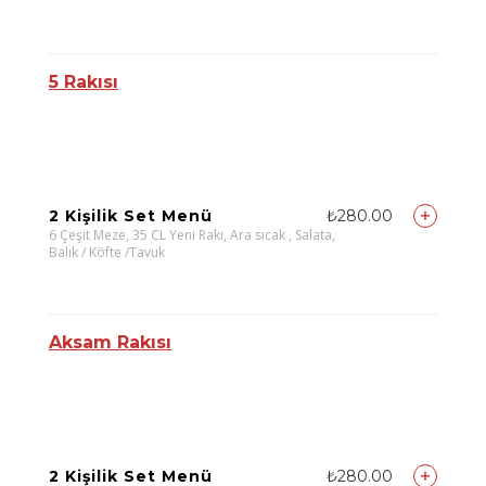
5 Rakısı
2 Kişilik Set Menü
₺280.00
6 Çeşit Meze, 35 CL Yeni Rakı, Ara sıcak , Salata,
Balık / Köfte /Tavuk
Aksam Rakısı
2 Kişilik Set Menü
₺280.00