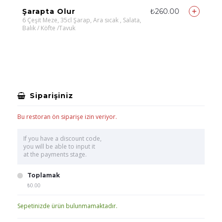
Şarapta Olur
₺260.00
6 Çeşit Meze, 35cl Şarap, Ara sıcak , Salata,
Balık / Köfte /Tavuk
Siparişiniz
Bu restoran ön siparişe izin veriyor.
If you have a discount code,
you will be able to input it
at the payments stage.
Toplamak
₺0.00
Sepetinizde ürün bulunmamaktadır.