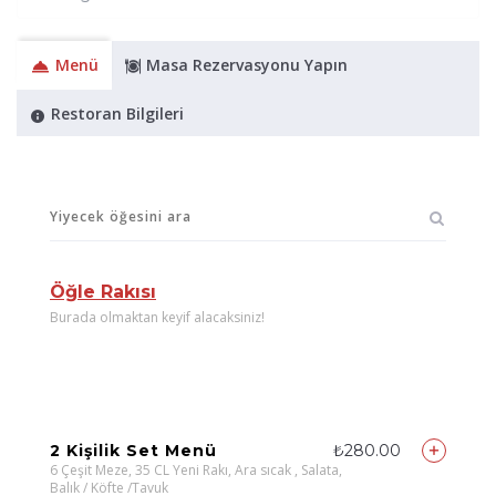
Menü
Masa Rezervasyonu Yapın
Restoran Bilgileri
Öğle Rakısı
Burada olmaktan keyif alacaksiniz!
2 Kişilik Set Menü
₺280.00
6 Çeşit Meze, 35 CL Yeni Rakı, Ara sıcak , Salata,
Balık / Köfte /Tavuk